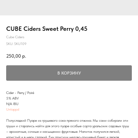
CUBE Ciders Sweet Perry 0,45
Cube Ciders
SKU:
SKU109
250,00
р.
В КОРЗИНУ
Cider - Perry / Poiré
5% ABV
N/A IBU
Untappd
Полусладкий Пуаре из грушевого сока прямого отжима. Мы сами собирали эти
груши и старались найти для этого пуаре особые сорта уральских садовых груш
– ароматные, сочные и насыщенно-фруктовые. Напиток получился легкий,
игристый и в меру сладкий. Ему присущи медово-грушевый букет и легкая