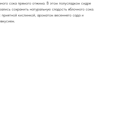
чного сока прямого отжима. В этом полусладком сидре
рались сохранить натуральную сладость яблочного сока.
 приятной кислинкой, ароматом весеннего сада и
евкусием.