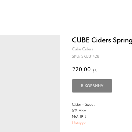
CUBE Ciders Sprin
Cube Ciders
SKU:
SKU01428
220,00
р.
В КОРЗИНУ
Cider - Sweet
5% ABV
N/A IBU
Untappd