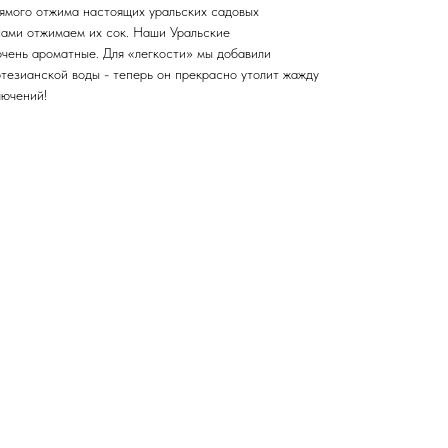
ямого отжима настоящих уральских садовых
сами отжимаем их сок. Наши Уральские
очень ароматные. Для «легкости» мы добавили
езианской воды - теперь он прекрасно утолит жажду
лючений!