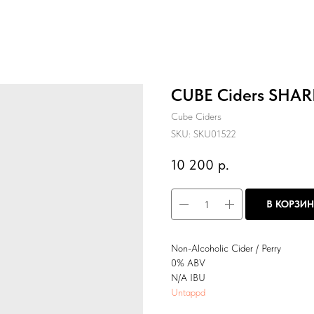
CUBE Ciders SHARL
Cube Ciders
SKU:
SKU01522
10 200
р.
В КОРЗИ
Non-Alcoholic Cider / Perry
0% ABV
N/A IBU
Untappd